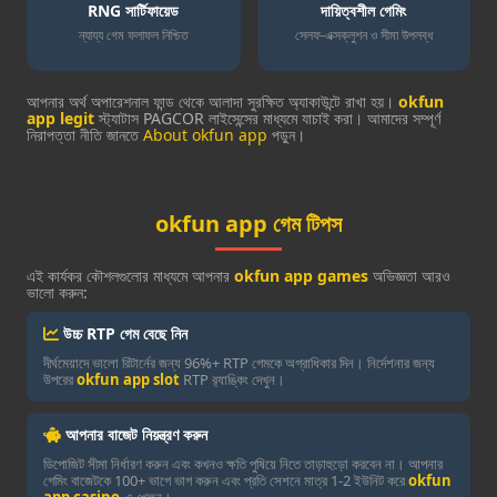
RNG সার্টিফায়েড
দায়িত্বশীল গেমিং
ন্যায্য গেম ফলাফল নিশ্চিত
সেলফ-এক্সক্লুশন ও সীমা উপলব্ধ
আপনার অর্থ অপারেশনাল ফান্ড থেকে আলাদা সুরক্ষিত অ্যাকাউন্টে রাখা হয়।
okfun
app legit
স্ট্যাটাস PAGCOR লাইসেন্সের মাধ্যমে যাচাই করা। আমাদের সম্পূর্ণ
নিরাপত্তা নীতি জানতে
About okfun app
পড়ুন।
okfun app গেম টিপস
এই কার্যকর কৌশলগুলোর মাধ্যমে আপনার
okfun app games
অভিজ্ঞতা আরও
ভালো করুন:
উচ্চ RTP গেম বেছে নিন
দীর্ঘমেয়াদে ভালো রিটার্নের জন্য 96%+ RTP গেমকে অগ্রাধিকার দিন। নির্দেশনার জন্য
উপরের
okfun app slot
RTP র‍্যাঙ্কিং দেখুন।
আপনার বাজেট নিয়ন্ত্রণ করুন
ডিপোজিট সীমা নির্ধারণ করুন এবং কখনও ক্ষতি পুষিয়ে নিতে তাড়াহুড়ো করবেন না। আপনার
গেমিং বাজেটকে 100+ ভাগে ভাগ করুন এবং প্রতি সেশনে মাত্র 1-2 ইউনিট করে
okfun