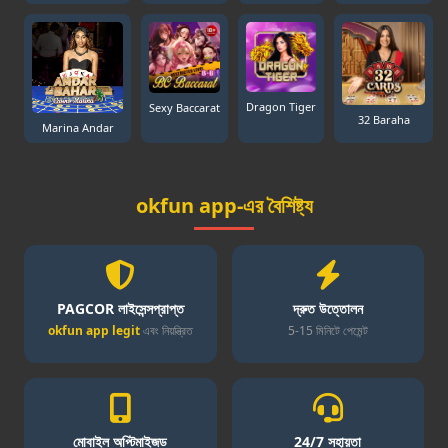
Dragon Tiger
Sexy Baccarat
32 Baraha
Marina Andar
okfun app-এর বৈশিষ্ট্য
PAGCOR লাইসেন্সপ্রাপ্ত
দ্রুত উত্তোলন
okfun app legit
এবং নিয়ন্ত্রিত
5-15 মিনিটে পেমেন্ট
মোবাইল অপ্টিমাইজড
24/7 সহায়তা