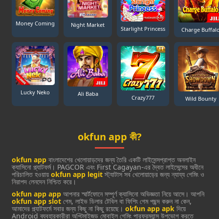
Money Coming
Night Market
Starlight Princess
Charge Buffal
Lucky Neko
Ali Baba
Crazy777
Wild Bounty
okfun app কী?
okfun app
বাংলাদেশের খেলোয়াড়দের জন্য তৈরি একটি লাইসেন্সপ্রাপ্ত অনলাইন
ক্যাসিনো প্ল্যাটফর্ম। PAGCOR এবং First Cagayan-এর দ্বৈত লাইসেন্সের অধীনে
পরিচালিত হওয়ায়
okfun app legit
স্ট্যাটাস সব খেলোয়াড়ের জন্য ন্যায্য গেমিং ও
নিরাপদ লেনদেন নিশ্চিত করে।
okfun app app
আপনার স্মার্টফোনে সম্পূর্ণ ক্যাসিনো অভিজ্ঞতা নিয়ে আসে। আপনি
okfun app slot
গেম, লাইভ ডিলার টেবিল বা ফিশিং গেম পছন্দ করুন না কেন,
আমাদের প্ল্যাটফর্মে সবার জন্য কিছু না কিছু রয়েছে।
okfun app apk
দিয়ে
Android ব্যবহারকারীরা অপ্টিমাইজড মোবাইল গেমিং পারফরম্যান্স উপভোগ করতে