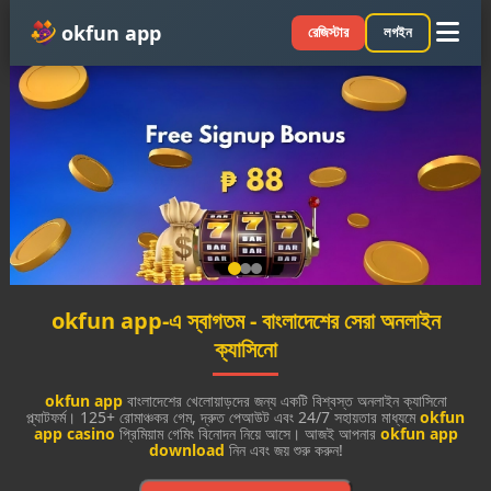
okfun app
রেজিস্টার
লগইন
okfun app-এ স্বাগতম - বাংলাদেশের সেরা অনলাইন
ক্যাসিনো
okfun app
বাংলাদেশের খেলোয়াড়দের জন্য একটি বিশ্বস্ত অনলাইন ক্যাসিনো
প্ল্যাটফর্ম। 125+ রোমাঞ্চকর গেম, দ্রুত পেআউট এবং 24/7 সহায়তার মাধ্যমে
okfun
app casino
প্রিমিয়াম গেমিং বিনোদন নিয়ে আসে। আজই আপনার
okfun app
download
নিন এবং জয় শুরু করুন!